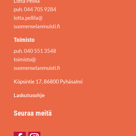
Lotta Pellilä
puh. 044 705 9284
lotta.pellila@
suomenselanmuisti.fi
Toimisto
puh. 040 551 3548
toimisto@
suomenselanmuisti.fi
Köpsintie 17, 86800 Pyhäsalmi
Laskutusohje
Seuraa meitä