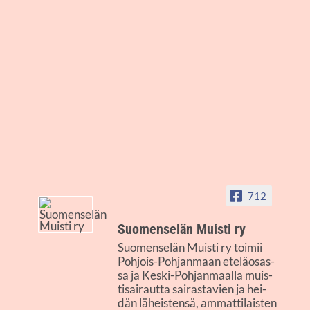
712
Suo­men­se­län Muis­ti ry
Suo­men­se­län Muis­ti ry toi­mii
Poh­jois-Poh­jan­maan ete­lä­osas­
sa ja Kes­ki-Poh­jan­maal­la muis­
ti­sai­raut­ta sai­ras­ta­vien ja hei­
dän läheis­ten­sä, ammat­ti­lais­ten