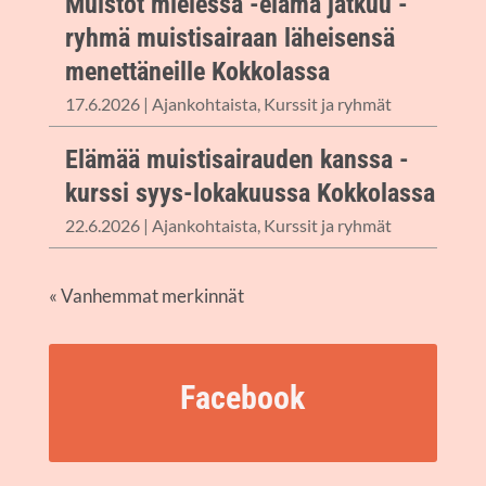
Muis­tot mie­les­sä -elä­mä jat­kuu -
ryh­mä muis­ti­sai­raan lähei­sen­sä
menet­tä­neil­le Kokkolassa
17.6.2026
|
Ajan­koh­tais­ta
,
Kurs­sit ja ryhmät
Elä­mää muis­ti­sai­rau­den kans­sa -
kurs­si syys-loka­­kuus­­sa Kokkolassa
22.6.2026
|
Ajan­koh­tais­ta
,
Kurs­sit ja ryhmät
« Van­hem­mat merkinnät
Face­book