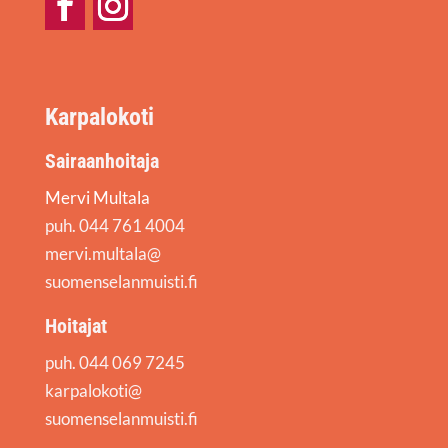
Facebook
Instagram
Karpalokoti
Sairaanhoitaja
Mervi Multala
puh. 044 761 4004
mervi.multala@
suomenselanmuisti.fi
Hoitajat
puh. 044 069 7245
karpalokoti@
suomenselanmuisti.fi