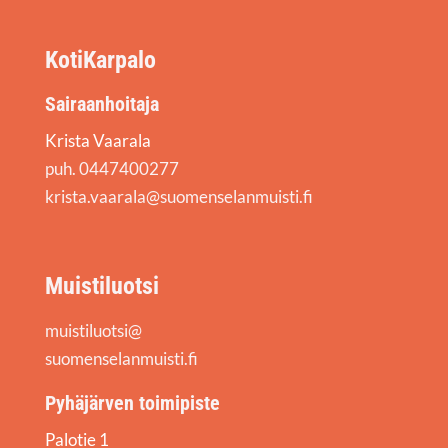
KotiKarpalo
Sairaanhoitaja
Krista Vaarala
puh. 0447400277
krista.vaarala@suomenselanmuisti.fi
Muistiluotsi
muistiluotsi@
suomenselanmuisti.fi
Pyhäjärven toimipiste
Palotie 1