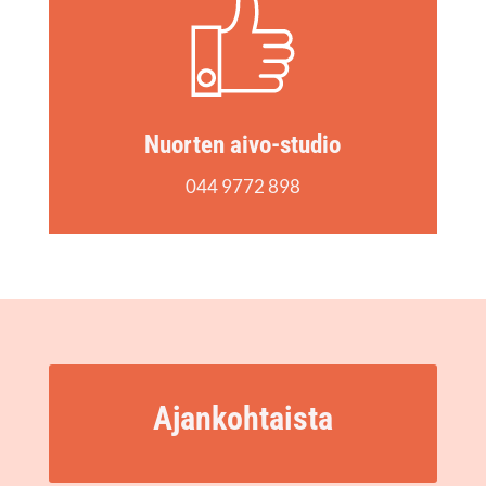
Nuor­ten aivo-studio
044 9772 898
Ajan­koh­tais­ta