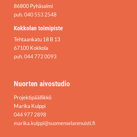
86800 Pyhäsalmi
puh. 040 553 2548
Kokkolan toimipiste
Tehtaankatu 18 B 13
67100 Kokkola
puh. 044 772 0093
Nuorten aivostudio
Projektipäällikkö
Marika Kulppi
044 977 2898
marika.kulppi@suomenselanmuisti.fi