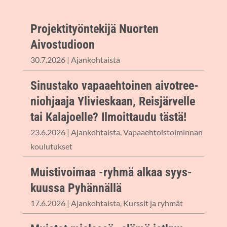
Pro­jek­ti­työn­te­ki­jä Nuor­ten
Aivostudioon
30.7.2026
|
Ajan­koh­tais­ta
Sinus­ta­ko vapaa­eh­toi­nen aivot­ree­
nioh­jaa­ja Yli­vies­kaan, Reis­jär­vel­le
tai Kala­joel­le? Ilmoit­tau­du tästä!
23.6.2026
|
Ajan­koh­tais­ta
,
Vapaa­eh­tois­toi­min­nan
koulutukset
Muis­ti­voi­maa -ryh­mä alkaa syys­
kuus­sa Pyhännällä
17.6.2026
|
Ajan­koh­tais­ta
,
Kurs­sit ja ryhmät