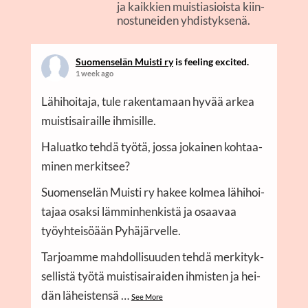
ja kaik­kien muis­ti­asiois­ta kiin­
nos­tu­nei­den yhdistyksenä.
Suo­men­se­län Muis­ti ry
is fee­ling excited.
1 week ago
Lähi­hoi­ta­ja, tule raken­ta­maan hyvää arkea
muis­ti­sai­rail­le ihmi­sil­le.
Haluat­ko teh­dä työ­tä, jos­sa jokai­nen koh­taa­
mi­nen mer­kit­see?
Suo­men­se­län Muis­ti ry hakee kol­mea lähi­hoi­
ta­jaa osak­si läm­min­hen­kis­tä ja osaa­vaa
työyh­tei­söään Pyhä­jär­vel­le.
Tar­joam­me mah­dol­li­suu­den teh­dä mer­ki­tyk­
sel­lis­tä työ­tä muis­ti­sai­rai­den ihmis­ten ja hei­
dän läheis­ten­sä
…
See More