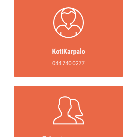
Koti­Kar­pa­lo
044 740 0277