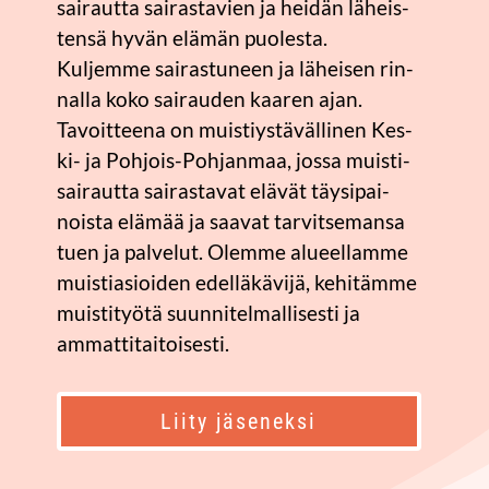
sai­raut­ta sai­ras­ta­vien ja hei­dän läheis­
ten­sä hyvän elä­män puo­les­ta.
Kul­jem­me sai­ras­tu­neen ja lähei­sen rin­
nal­la koko sai­rau­den kaa­ren ajan.
Tavoit­tee­na on muis­tiys­tä­väl­li­nen Kes­
ki- ja Poh­jois-Poh­jan­maa, jos­sa muis­ti­
sai­raut­ta sai­ras­ta­vat elä­vät täy­si­pai­
nois­ta elä­mää ja saa­vat tar­vit­se­man­sa
tuen ja pal­ve­lut. Olem­me alu­eel­lam­me
muis­ti­asioi­den edel­lä­kä­vi­jä, kehi­täm­me
muis­ti­työ­tä suun­ni­tel­mal­li­ses­ti ja
ammattitaitoisesti.
Lii­ty jäseneksi