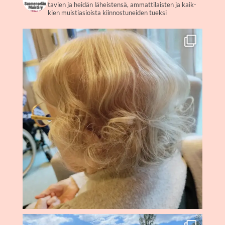
ta­vien ja hei­dän läheis­ten­sä, ammat­ti­lais­ten ja kaik­
kien muis­ti­asiois­ta kiin­nos­tu­nei­den tueksi