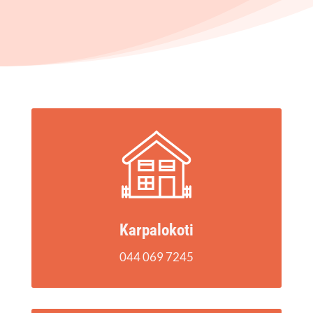
Kar­pa­lo­ko­ti
044 069 7245