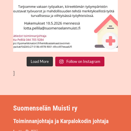
Load More
Fol­low on Instagram
]
Suomenselän Muisti ry
Toiminnanjohtaja ja Karpalokodin johtaja