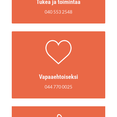
Tukea ja toimintaa
040 553 2548
Vapaa­eh­toi­sek­si
044 770 0025