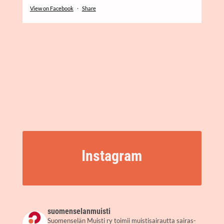
View on Facebook
·
Sha­re
Ins­ta­gram
suo­men­se­lan­muis­ti
Suo­men­se­län Muis­ti ry toi­mii muis­ti­sai­raut­ta sai­ras­