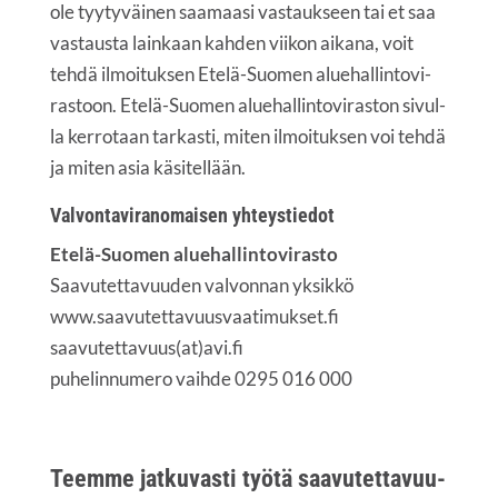
ole tyy­ty­väi­nen saa­maa­si vas­tauk­seen tai et saa
vas­taus­ta lain­kaan kah­den vii­kon aika­na,
voit
teh­dä ilmoi­tuk­sen Ete­lä-Suo­men alue­hal­lin­to­vi­
ras­toon
. Ete­lä-Suo­men alue­hal­lin­to­vi­ras­ton sivul­
la ker­ro­taan tar­kas­ti, miten ilmoi­tuk­sen voi teh­dä
ja miten asia käsitellään.
Val­von­ta­vi­ran­omai­sen yhteystiedot
Ete­lä-Suo­men alue­hal­lin­to­vi­ras­to
Saa­vu­tet­ta­vuu­den val­von­nan yksik­kö
www.saavutettavuusvaatimukset.fi
saavutettavuus(at)avi.fi
puhe­lin­nu­me­ro vaih­de 0295 016 000
Teem­me jat­ku­vas­ti työ­tä saa­vu­tet­ta­vuu­