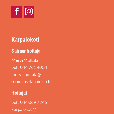
Facebook
Instagram
Karpalokoti
Sairaanhoitaja
Mervi Multala
puh. 044 761 4004
mervi.multala@
suomenselanmuisti.fi
Hoitajat
puh. 044 069 7245
karpalokoti@