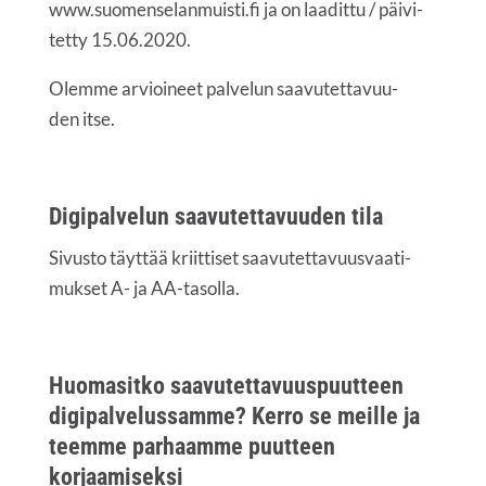
www.suomenselanmuisti.fi ja on laa­dit­tu / päi­vi­
tet­ty 15.06.2020.
Olem­me arvioi­neet pal­ve­lun saa­vu­tet­ta­vuu­
den itse.
Digi­pal­ve­lun saa­vu­tet­ta­vuu­den tila
Sivus­to täyt­tää kriit­ti­set saa­vu­tet­ta­vuus­vaa­ti­
muk­set A- ja AA-tasolla.
Huo­ma­sit­ko saa­vu­tet­ta­vuus­puut­teen
digi­pal­ve­lus­sam­me? Ker­ro se meil­le ja
teem­me par­haam­me puut­teen
korjaamiseksi