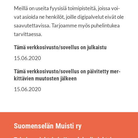
Meil­lä on usei­ta fyy­si­siä toi­mi­pis­tei­tä, jois­sa voi­
vat asioi­da ne hen­ki­löt, joil­le digi­pal­ve­lut eivät ole
saa­vu­tet­ta­vis­sa. Tar­joam­me myös puhe­lin­tu­kea
tarvittaessa.
Tämä verkkosivusto/sovellus on julkaistu
15.06.2020
Tämä verkkosivusto/sovellus on päi­vi­tet­ty mer­
kit­tä­vien muu­tos­ten jälkeen
15.06.2020
Suomenselän Muisti ry