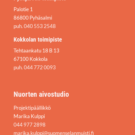
Palotie 1
86800 Pyhäsalmi
puh. 040 553 2548
Kokkolan toimipiste
Tehtaankatu 18 B 13
67100 Kokkola
puh. 044 772 0093
Nuorten aivostudio
Projektipäällikkö
Marika Kulppi
044 977 2898
marika.kulppi@suomenselanmuisti.fi