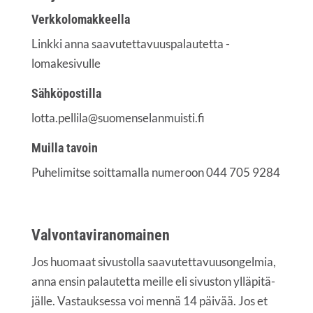
Verk­ko­lo­mak­keel­la
Link­ki anna saa­vu­tet­ta­vuus­pa­lau­tet­ta -
lomakesivulle
Säh­kö­pos­til­la
lotta.pellila@suomenselanmuisti.fi
Muil­la tavoin
Puhe­li­mit­se soit­ta­mal­la nume­roon 044 705 9284
Val­von­ta­vi­ran­omai­nen
Jos huo­maat sivus­tol­la saa­vu­tet­ta­vuuson­gel­mia,
anna ensin palau­tet­ta meil­le eli sivus­ton yllä­pi­tä­
jäl­le. Vas­tauk­ses­sa voi men­nä 14 päi­vää. Jos et