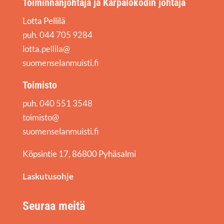
Toiminnanjohtaja ja Karpalokodin johtaja
Lotta Pellilä
puh. 044 705 9284
lotta.pellila@
suomenselanmuisti.fi
Toimisto
puh. 040 551 3548
toimisto@
suomenselanmuisti.fi
Köpsintie 17, 86800 Pyhäsalmi
Laskutusohje
Seuraa meitä