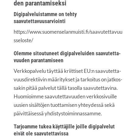
den parantamiseksi
Digi­pal­ve­luis­tam­me on teh­ty
saavutettavuusarviointi
https://www.suomenselanmuisti.fi/saavutettavuu
sseloste/
Olem­me sitou­tu­neet digi­pal­ve­lui­den saa­vu­tet­ta­
vuu­den parantamiseen
Verk­ko­pal­ve­lu täyt­tää kriit­ti­set
EU
:n saa­vu­tet­ta­
vuus­di­rek­tii­vin mää­ri­tyk­set ja tar­koi­tus on jat­kos­
sa­kin pitää pal­ve­lut täl­lä tasol­la saa­vu­tet­ta­vi­na.
Huo­mioim­me saa­vu­tet­ta­vuu­den verk­ko­si­vuil­le
uusien sisäl­tö­jen tuot­ta­mi­sen yhtey­des­sä sekä
päi­vit­täi­ses­sä yhdistystoiminnassamme.
Tar­joam­me tukea käyt­tä­jil­le joil­le digi­pal­ve­lut
eivät ole saavutettavissa