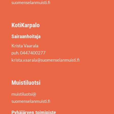
suomenselanmuisti.fi
KotiKarpalo
Sairaanhoitaja
Krista Vaarala
puh. 0447400277
krista.vaarala@suomenselanmuisti.fi
Muistiluotsi
muistiluotsi@
suomenselanmuisti.fi
Pyhäjärven toimipiste