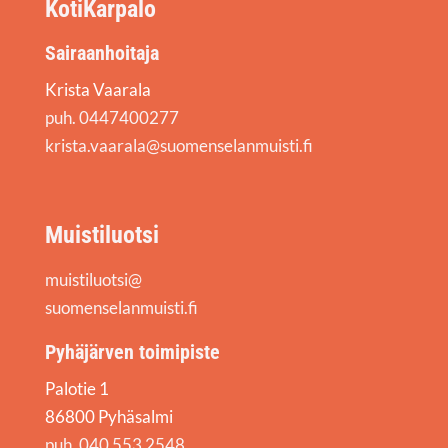
KotiKarpalo
Sairaanhoitaja
Krista Vaarala
puh. 0447400277
krista.vaarala@suomenselanmuisti.fi
Muistiluotsi
muistiluotsi@
suomenselanmuisti.fi
Pyhäjärven toimipiste
Palotie 1
86800 Pyhäsalmi
puh. 040 553 2548