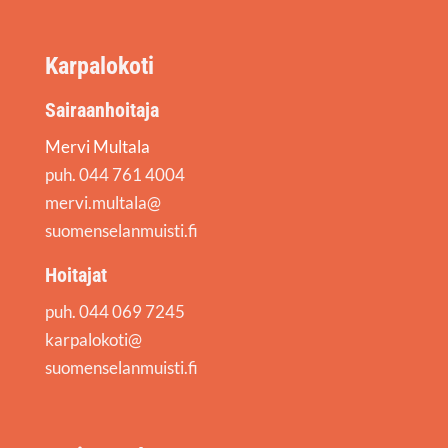
Karpalokoti
Sairaanhoitaja
Mervi Multala
puh. 044 761 4004
mervi.multala@
suomenselanmuisti.fi
Hoitajat
puh. 044 069 7245
karpalokoti@
suomenselanmuisti.fi