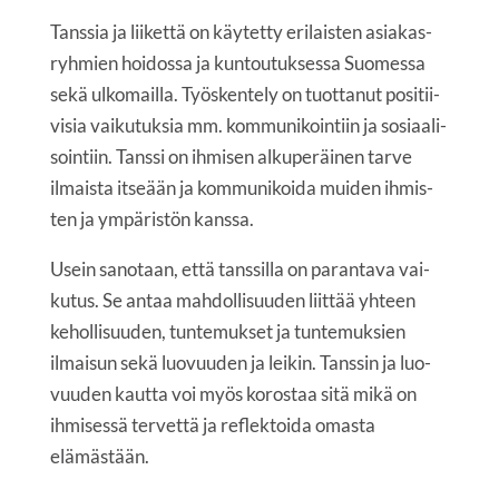
Tans­sia ja lii­ket­tä on käy­tet­ty eri­lais­ten asia­kas­
ryh­mien hoi­dos­sa ja kun­tou­tuk­ses­sa Suo­mes­sa
sekä ulko­mail­la. Työs­ken­te­ly on tuot­ta­nut posi­tii­
vi­sia vai­ku­tuk­sia mm. kom­mu­ni­koin­tiin ja sosi­aa­li­
soin­tiin. Tans­si on ihmi­sen alku­pe­räi­nen tar­ve
ilmais­ta itse­ään ja kom­mu­ni­koi­da mui­den ihmis­
ten ja ympä­ris­tön kanssa.
Usein sano­taan, että tans­sil­la on paran­ta­va vai­
ku­tus. Se antaa mah­dol­li­suu­den liit­tää yhteen
kehol­li­suu­den, tun­te­muk­set ja tun­te­muk­sien
ilmai­sun sekä luo­vuu­den ja lei­kin. Tans­sin ja luo­
vuu­den kaut­ta voi myös koros­taa sitä mikä on
ihmi­ses­sä ter­vet­tä ja reflek­toi­da omas­ta
elämästään.