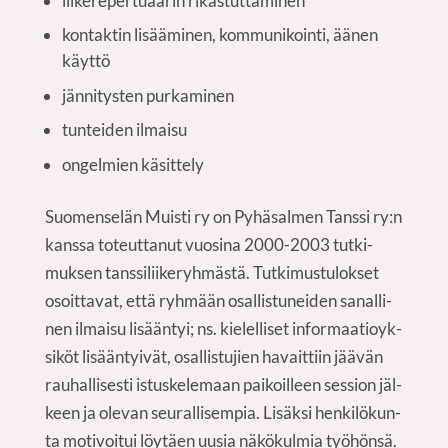
lii­ke­re­per­tu­aa­rin rikastuttaminen
kon­tak­tin lisää­mi­nen, kom­mu­ni­koin­ti, äänen
käyttö
jän­ni­tys­ten purkaminen
tun­tei­den ilmaisu
ongel­mien käsittely
Suo­men­se­län Muis­ti ry on Pyhä­sal­men Tans­si ry:n
kans­sa toteut­ta­nut vuo­si­na 2000-2003 tut­ki­
muk­sen tans­si­lii­ke­ryh­mäs­tä. Tut­ki­mus­tu­lok­set
osoit­ta­vat, että ryh­mään osal­lis­tu­nei­den sanal­li­
nen ilmai­su lisään­tyi; ns. kie­lel­li­set infor­maa­tio­yk­
si­köt lisään­tyi­vät, osal­lis­tu­jien havait­tiin jää­vän
rau­hal­li­ses­ti istus­ke­le­maan pai­koil­leen ses­sion jäl­
keen ja ole­van seu­ral­li­sem­pia. Lisäk­si hen­ki­lö­kun­
ta moti­voi­tui löy­täen uusia näkö­kul­mia työhönsä.