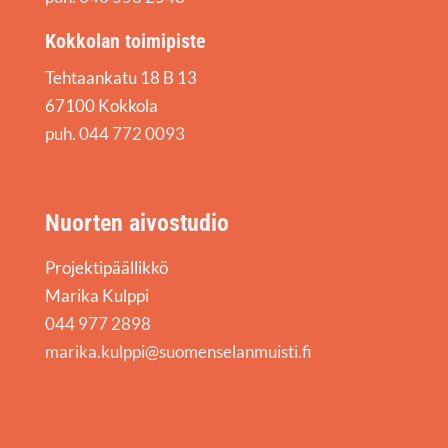
Kokkolan toimipiste
Tehtaankatu 18 B 13
67100 Kokkola
puh. 044 772 0093
Nuorten aivostudio
Projektipäällikkö
Marika Kulppi
044 977 2898
marika.kulppi@suomenselanmuisti.fi