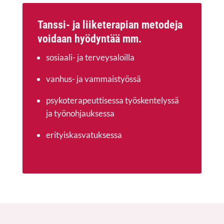
Tans­si- ja lii­ke­te­ra­pian meto­de­ja
voi­daan hyö­dyn­tää mm.
sosi­aa­li- ja terveysaloilla
van­hus- ja vammaistyössä
psy­ko­te­ra­peut­ti­ses­sa työs­ken­te­lys­sä
ja työnohjauksessa
eri­tyis­kas­va­tuk­ses­sa