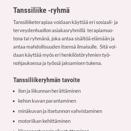
Tans­si­lii­ke -ryhmä
Tans­si­lii­ke­te­ra­pi­aa voi­daan käyt­tää eri sosi­aa­li- ja
ter­vey­den­huol­lon asia­kas­ryh­mil­lä tera­pia­muo­
to­na tai ryh­mä­nä, joka antaa sisäl­töä elä­mään ja
antaa mah­dol­li­suu­den itsen­sä ilmai­sul­le. Sitä voi­
daan käyt­tää myös eri hen­ki­lös­tö­ryh­mien työ­
noh­jauk­ses­sa ja työs­sä jak­sa­mi­sen tukena.
Tans­si­lii­ke­ryh­män tavoite
ilon ja lii­kun­nan herättäminen
kehon kuvan parantaminen
minä­ku­van ja itse­tun­non vahvistaminen
moto­rii­kan kehittäminen