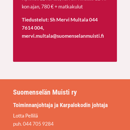
kon ajan, 780 € + matkakulut
Tie­dus­te­lut: Sh Mer­vi Mul­ta­la 044
7614 004,
mervi.multala@suomenselanmuisti.fi
Suomenselän Muisti ry
Toiminnanjohtaja ja Karpalokodin johtaja
Lotta Pellilä
puh. 044 705 9284