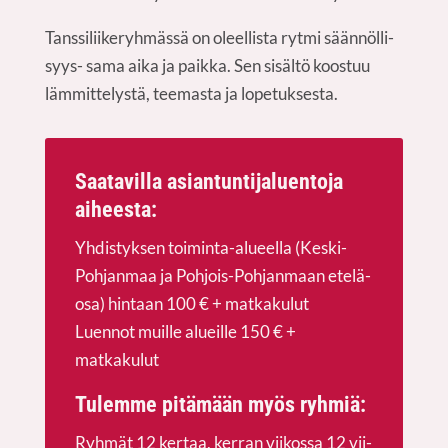
Tans­si­lii­ke­ryh­mäs­sä on oleel­lis­ta ryt­mi sään­nöl­li­
syys- sama aika ja paik­ka. Sen sisäl­tö koos­tuu
läm­mit­te­lys­tä, tee­mas­ta ja lopetuksesta.
Saa­ta­vil­la asian­tun­ti­ja­luen­to­ja
aiheesta:
Yhdis­tyk­sen toi­min­ta-alu­eel­la (Kes­ki-
Poh­jan­maa ja Poh­jois-Poh­jan­maan ete­lä­
osa) hin­taan 100 € + mat­ka­ku­lut
Luen­not muil­le alueil­le 150 € +
matkakulut
Tulem­me pitä­mään myös ryhmiä:
Ryh­mät 12 ker­taa, ker­ran vii­kos­sa 12 vii­