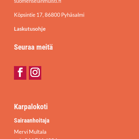
suomenselanmuisti.fi
Köpsintie 17, 86800 Pyhäsalmi
Laskutusohje
Seuraa meitä
Facebook
Instagram
Karpalokoti
Sairaanhoitaja
Mervi Multala