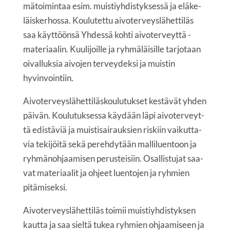
mä­toi­min­taa esim. muis­tiyh­dis­tyk­ses­sä ja elä­ke­
läis­ker­hos­sa. Kou­lu­tet­tu aivo­ter­veys­lä­het­ti­läs
saa käyt­töön­sä Yhdes­sä koh­ti aivo­ter­veyt­tä -
mate­ri­aa­lin. Kuu­li­joil­le ja ryh­mä­läi­sil­le tar­jo­taan
oival­luk­sia aivo­jen ter­vey­dek­si ja muis­tin
hyvinvointiin.
Aivo­ter­veys­lä­het­ti­läs­kou­lu­tuk­set kes­tä­vät yhden
päi­vän. Kou­lu­tuk­ses­sa käy­dään läpi aivo­ter­veyt­
tä edis­tä­viä ja muis­ti­sai­rauk­sien ris­kiin vai­kut­ta­
via teki­jöi­tä sekä pereh­dy­tään mal­li­luen­toon ja
ryh­mä­noh­jaa­mi­sen perus­tei­siin. Osal­lis­tu­jat saa­
vat mate­ri­aa­lit ja ohjeet luen­to­jen ja ryh­mien
pitämiseksi.
Aivo­ter­veys­lä­het­ti­läs toi­mii muis­tiyh­dis­tyk­sen
kaut­ta ja saa siel­tä tukea ryh­mien ohjaa­mi­seen ja