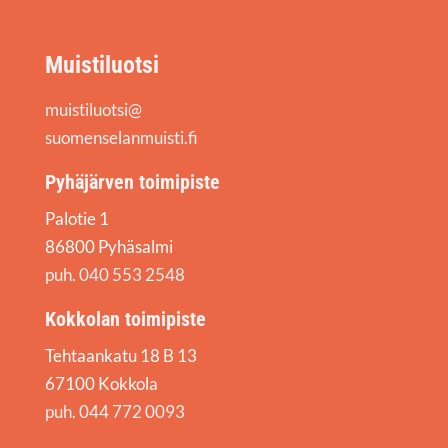
Muistiluotsi
muistiluotsi@
suomenselanmuisti.fi
Pyhäjärven toimipiste
Palotie 1
86800 Pyhäsalmi
puh. 040 553 2548
Kokkolan toimipiste
Tehtaankatu 18 B 13
67100 Kokkola
puh. 044 772 0093