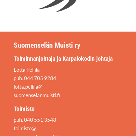
Suomenselän Muisti ry
Toiminnanjohtaja ja Karpalokodin johtaja
Lotta Pellilä
puh. 044 705 9284
lotta.pellila@
suomenselanmuisti.fi
Toimisto
puh. 040 551 3548
toimisto@