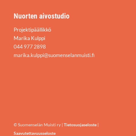
Nuorten aivostudio
Projektipäällikkö
Marika Kulppi
044 977 2898
marika.kulppi@suomenselanmuisti.fi
© Suomenselän Muisti ry |
Tietosuojaseloste
|
Saavutettavuusseloste