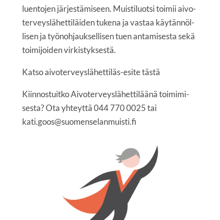
luen­to­jen jär­jes­tä­mi­seen. Muis­ti­luot­si toi­mii aivo­
ter­veys­lä­het­ti­läi­den tuke­na ja vas­taa käy­tän­nöl­
li­sen ja työ­noh­jauk­sel­li­sen tuen anta­mi­ses­ta sekä
toi­mi­joi­den virkistyksestä.
Kat­so aivo­ter­veys­lä­het­ti­läs-esi­te
täs­tä
Kiin­nos­tuit­ko Aivo­ter­veys­lä­het­ti­lää­nä toi­mi­mi­
ses­ta? Ota yhteyt­tä 044 770 0025 tai
kati.goos@suomenselanmuisti.fi