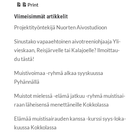
Print
View
Vii­mei­sim­mät artikkelit
Pro­jek­ti­työn­te­ki­jä Nuor­ten Aivostudioon
Sinus­ta­ko vapaa­eh­toi­nen aivot­ree­nioh­jaa­ja Yli­
vies­kaan, Reis­jär­vel­le tai Kala­joel­le? Ilmoit­tau­
du tästä!
Muis­ti­voi­maa -ryh­mä alkaa syys­kuus­sa
Pyhännällä
Muis­tot mie­les­sä -elä­mä jat­kuu -ryh­mä muis­ti­sai­
raan lähei­sen­sä menet­tä­neil­le Kokkolassa
Elä­mää muis­ti­sai­rau­den kans­sa -kurs­si syys-loka­
kuus­sa Kokkolassa