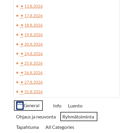
13.8.2026
17.8.2026
18.8.2026
19.8.2026
20.8.2026
24.8.2026
25.8.2026
26.8.2026
27.8.2026
31.8.2026
Event
Info
Luento
General
Cate­
Ohjaus ja neuvonta
Ryhmätoiminta
go­
Tapahtuma
All Categories
ries