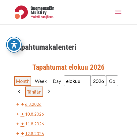
Skip
to
content
Tapah­tu­ma­ka­len­te­ri
Tapah­tu­mat elo­kuu 2026
Month
Week
Day
Month
Year
Tänään
Previous
Next
6.8.2026
10.8.2026
11.8.2026
12.8.2026