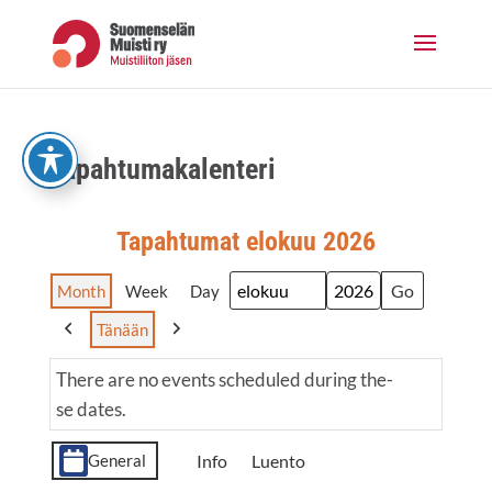
Skip
to
content
Tapah­tu­ma­ka­len­te­ri
Tapah­tu­mat elo­kuu 2026
Month
Week
Day
Month
Year
Tänään
Previous
Next
The­re are no events sche­du­led during the­
se dates.
Event
Info
Luento
General
Cate­