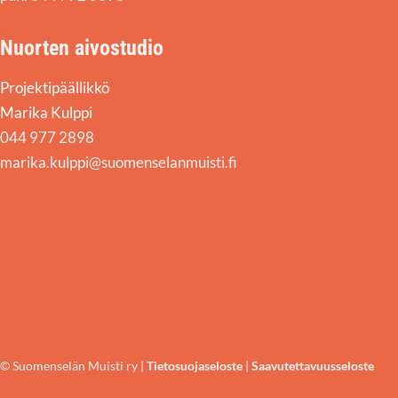
Nuorten aivostudio
Projektipäällikkö
Marika Kulppi
044 977 2898
marika.kulppi@suomenselanmuisti.fi
© Suomenselän Muisti ry |
Tietosuojaseloste
|
Saavutettavuusseloste