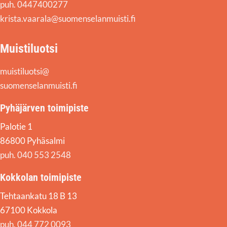
puh. 0447400277
krista.vaarala@suomenselanmuisti.fi
Muistiluotsi
muistiluotsi@
suomenselanmuisti.fi
Pyhäjärven toimipiste
Palotie 1
86800 Pyhäsalmi
puh. 040 553 2548
Kokkolan toimipiste
Tehtaankatu 18 B 13
67100 Kokkola
puh. 044 772 0093