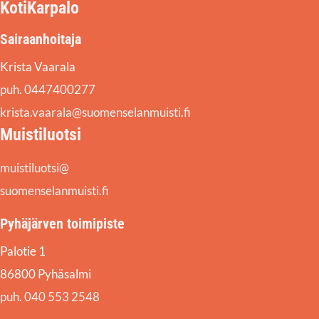
KotiKarpalo
Sairaanhoitaja
Krista Vaarala
puh. 0447400277
krista.vaarala@suomenselanmuisti.fi
Muistiluotsi
muistiluotsi@
suomenselanmuisti.fi
Pyhäjärven toimipiste
Palotie 1
86800 Pyhäsalmi
puh. 040 553 2548