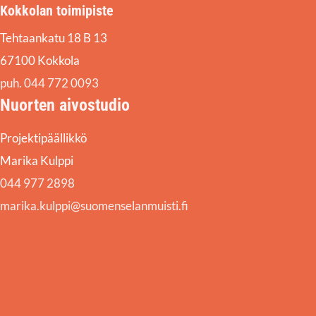
Kokkolan toimipiste
Tehtaankatu 18 B 13
67100 Kokkola
puh. 044 772 0093
Nuorten aivostudio
Projektipäällikkö
Marika Kulppi
044 977 2898
marika.kulppi@suomenselanmuisti.fi