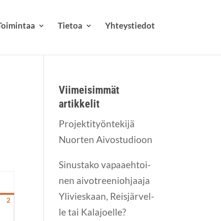
Toi­min­taa
Tie­toa
Yhteys­tie­dot
Vii­mei­sim­mät
artikkelit
Pro­jek­ti­työn­te­ki­jä
Nuor­ten Aivostudioon
Sinus­ta­ko vapaa­eh­toi­
nen aivot­ree­nioh­jaa­ja
n­
Yli­vies­kaan, Reis­jär­vel­
n­
2
2.8.2026
le tai Kala­joel­le?