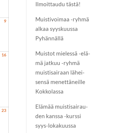
Ilmoit­tau­du tästä!
Muis­ti­voi­maa -ryh­mä
9
9.8.2026
alkaa syys­kuus­sa
Pyhännällä
Muis­tot mie­les­sä -elä­
16
16.8.2026
mä jat­kuu -ryh­mä
muis­ti­sai­raan lähei­
sen­sä menet­tä­neil­le
Kokkolassa
Elä­mää muis­ti­sai­rau­
23
23.8.2026
den kans­sa -kurs­si
syys-loka­kuus­sa