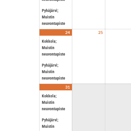
Pyhäjärvi;
Muistin
neuvontapiste
24
25
24.8.2026
(2
25.8.2026
events)
Kokkola;
Muistin
neuvontapiste
Pyhäjärvi;
Muistin
neuvontapiste
31
31.8.2026
(2
events)
Kokkola;
Muistin
neuvontapiste
Pyhäjärvi;
Muistin