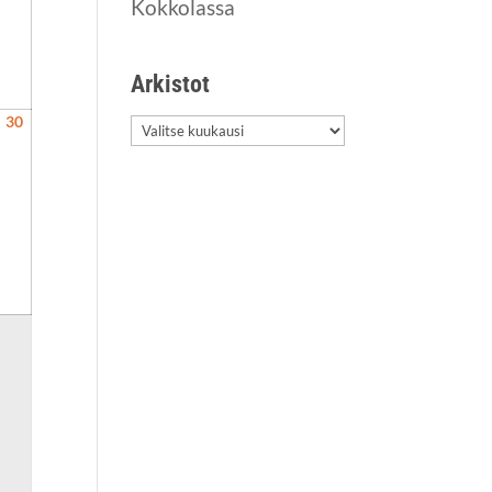
Kokkolassa
Arkis­tot
30
30.8.2026
Arkis­
tot