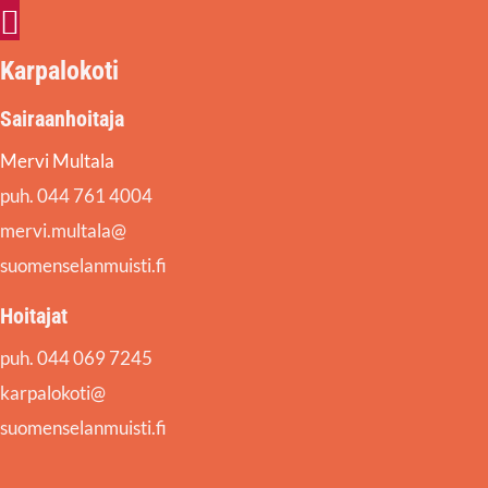
Facebook
Instagram
Karpalokoti
Sairaanhoitaja
Mervi Multala
puh. 044 761 4004
mervi.multala@
suomenselanmuisti.fi
Hoitajat
puh. 044 069 7245
karpalokoti@
suomenselanmuisti.fi