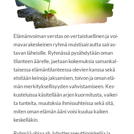
Elä­män­voi­man vers­tas on ver­tais­tuel­li­nen ja voi­
ma­va­ra­kes­kei­nen ryh­mä muis­ti­sai­raut­ta sai­ras­
ta­van lähei­sil­le. Ryh­mäs­sä pysäh­dy­tään oman
tilan­teen äärel­le, jae­taan koke­muk­sia saman­kal­
tai­ses­sa elä­män­ti­lan­tees­sa ole­vien kans­sa sekä
etsi­tään kei­no­ja jak­sa­mi­sen, toi­von ja oman elä­
män mer­ki­tyk­sel­li­syy­den vah­vis­ta­mi­seen. Kes­
kus­te­luis­sa käsi­tel­lään arjen kuor­mi­tus­ta, vai­kei­
ta tun­tei­ta, muu­tok­sia ihmis­suh­teis­sa sekä sitä,
miten oman elä­män ääni voi­si kuu­lua kai­ken
keskelläkin.
Ryh­mää ohjaa sh, lyhyt­te­ra­peut­tio­pis­ke­li­ja ja