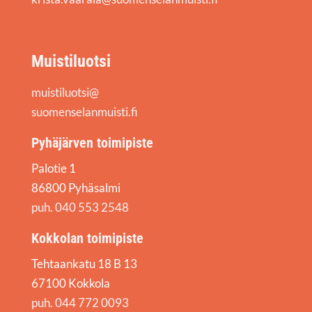
Muistiluotsi
muistiluotsi@
suomenselanmuisti.fi
Pyhäjärven toimipiste
Palotie 1
86800 Pyhäsalmi
puh. 040 553 2548
Kokkolan toimipiste
Tehtaankatu 18 B 13
67100 Kokkola
puh. 044 772 0093