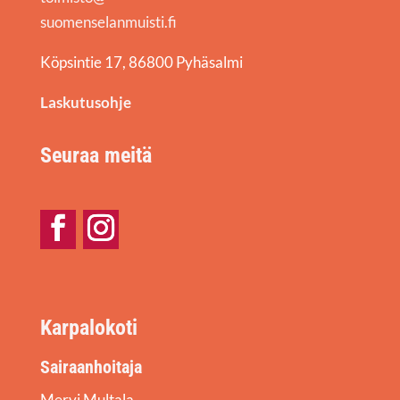
suomenselanmuisti.fi
Köpsintie 17, 86800 Pyhäsalmi
Laskutusohje
Seuraa meitä
Facebook
Instagram
Karpalokoti
Sairaanhoitaja
Mervi Multala