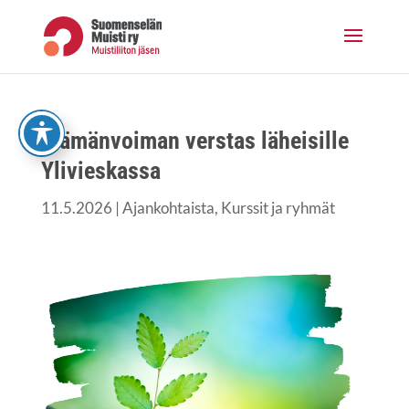
Skip
to
content
Elä­män­voi­man vers­tas lähei­sil­le
Ylivieskassa
11.5.2026
|
Ajankohtaista
,
Kurssit ja ryhmät