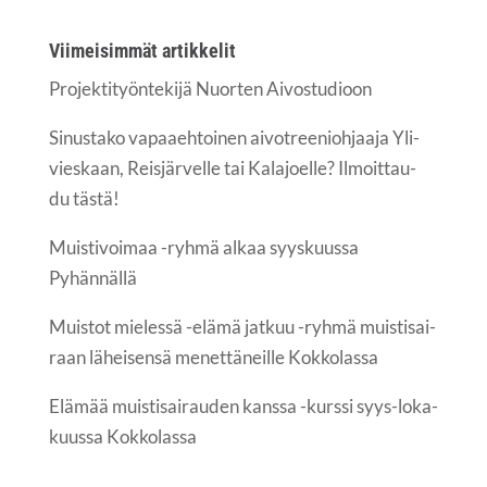
Vii­mei­sim­mät artikkelit
Pro­jek­ti­työn­te­ki­jä Nuor­ten Aivostudioon
Sinus­ta­ko vapaa­eh­toi­nen aivot­ree­nioh­jaa­ja Yli­
vies­kaan, Reis­jär­vel­le tai Kala­joel­le? Ilmoit­tau­
du tästä!
Muis­ti­voi­maa -ryh­mä alkaa syys­kuus­sa
Pyhännällä
Muis­tot mie­les­sä -elä­mä jat­kuu -ryh­mä muis­ti­sai­
raan lähei­sen­sä menet­tä­neil­le Kokkolassa
Elä­mää muis­ti­sai­rau­den kans­sa -kurs­si syys-loka­
kuus­sa Kokkolassa