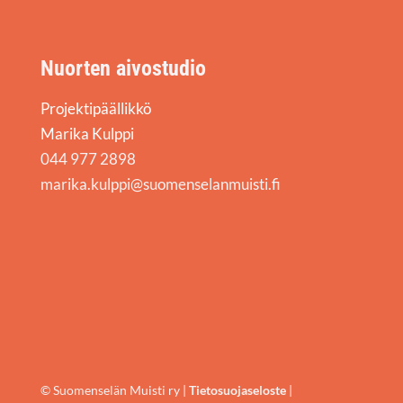
Nuorten aivostudio
Projektipäällikkö
Marika Kulppi
044 977 2898
marika.kulppi@suomenselanmuisti.fi
© Suomenselän Muisti ry |
Tietosuojaseloste
|