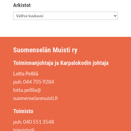
Arkis­tot
Arkis­
tot
Suomenselän Muisti ry
Toiminnanjohtaja ja Karpalokodin johtaja
Lotta Pellilä
puh. 044 705 9284
lotta.pellila@
suomenselanmuisti.fi
Toimisto
puh. 040 551 3548
toimisto@