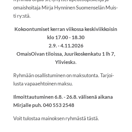
omais­hoi­ta­ja Mir­ja Hyn­ni­nen Suo­men­se­län Muis­
ti ry:stä.
Kokoon­tu­mi­set ker­ran vii­kos­sa kes­ki­viik­koi­sin
klo 17.00 - 18.30
2.9. - 4.11.2026
Omai­sOi­van tilois­sa, Juu­ri­kos­ken­ka­tu 1 lh 7,
Yli­viesk
a.
Ryh­mään osal­lis­tu­mi­nen on mak­su­ton­ta. Tar­joi­
lus­ta vapaa­eh­toi­nen maksu.
Ilmoit­tau­tu­mi­nen 6.8. - 26.8. väli­se­nä aika­na
Mir­jal­le puh. 040 553 2548
Voit tulos­taa mai­nok­sen ryh­mäs­tä
täs­tä.