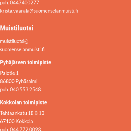
puh. 0447400277
krista.vaarala@suomenselanmuisti.fi
Muistiluotsi
muistiluotsi@
suomenselanmuisti.fi
Pyhäjärven toimipiste
Palotie 1
86800 Pyhäsalmi
puh. 040 553 2548
Kokkolan toimipiste
Tehtaankatu 18 B 13
67100 Kokkola
puh. 044 772 0093