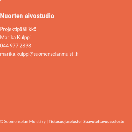
Nuorten aivostudio
Projektipäällikkö
Marika Kulppi
044 977 2898
marika.kulppi@suomenselanmuisti.fi
© Suomenselän Muisti ry |
Tietosuojaseloste
|
Saavutettavuusseloste