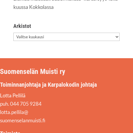
kuus­sa Kokkolassa
Arkis­tot
Arkis­
tot
Suomenselän Muisti ry
Toiminnanjohtaja ja Karpalokodin johtaja
Lotta Pellilä
puh. 044 705 9284
lotta.pellila@
suomenselanmuisti.fi