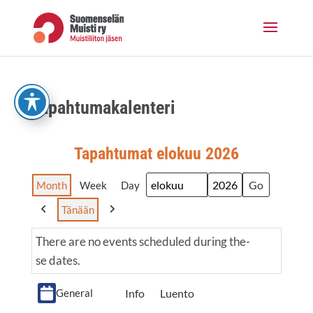
Skip
to
content
Tapah­tu­ma­ka­len­te­ri
Tapah­tu­mat elo­kuu 2026
Month
Week
Day
Month
Year
Tänään
Previous
Next
The­re are no events sche­du­led during the­
se dates.
Event
Info
Luento
General
Cate­