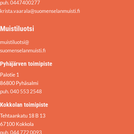
puh. 0447400277
krista.vaarala@suomenselanmuisti.fi
Muistiluotsi
muistiluotsi@
suomenselanmuisti.fi
Pyhäjärven toimipiste
Palotie 1
86800 Pyhäsalmi
puh. 040 553 2548
Kokkolan toimipiste
Tehtaankatu 18 B 13
67100 Kokkola
puh. 044 772 0093