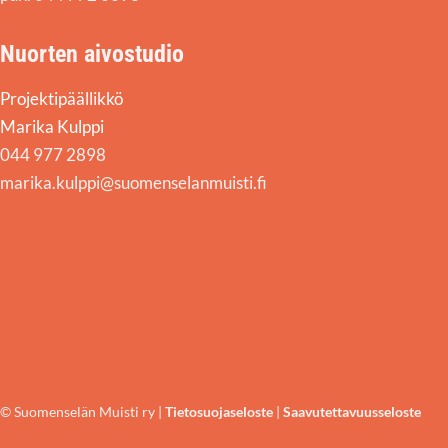
Nuorten aivostudio
Projektipäällikkö
Marika Kulppi
044 977 2898
marika.kulppi@suomenselanmuisti.fi
© Suomenselän Muisti ry |
Tietosuojaseloste
|
Saavutettavuusseloste