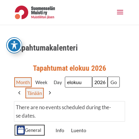
Skip
to
content
Tapah­tu­ma­ka­len­te­ri
Tapah­tu­mat elo­kuu 2026
Month
Week
Day
Month
Year
Tänään
Previous
Next
The­re are no events sche­du­led during the­
se dates.
Event
Info
Luento
General
Cate­