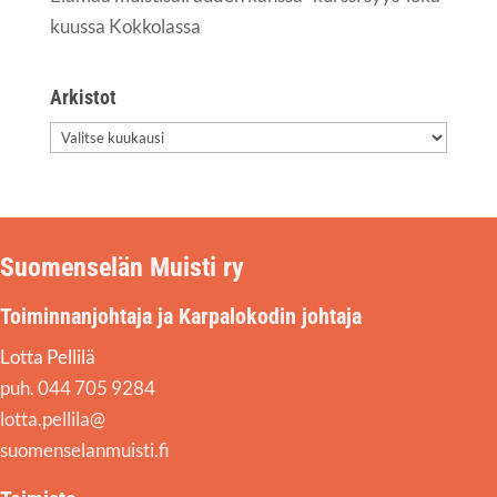
kuus­sa Kokkolassa
Arkis­tot
Arkis­
tot
Suomenselän Muisti ry
Toiminnanjohtaja ja Karpalokodin johtaja
Lotta Pellilä
puh. 044 705 9284
lotta.pellila@
suomenselanmuisti.fi