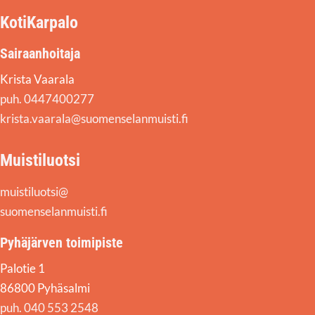
KotiKarpalo
Sairaanhoitaja
Krista Vaarala
puh. 0447400277
krista.vaarala@suomenselanmuisti.fi
Muistiluotsi
muistiluotsi@
suomenselanmuisti.fi
Pyhäjärven toimipiste
Palotie 1
86800 Pyhäsalmi
puh. 040 553 2548