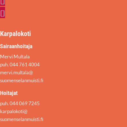
Facebook
Instagram
Karpalokoti
Sairaanhoitaja
Mervi Multala
puh. 044 761 4004
mervi.multala@
suomenselanmuisti.fi
Hoitajat
puh. 044 069 7245
karpalokoti@
suomenselanmuisti.fi