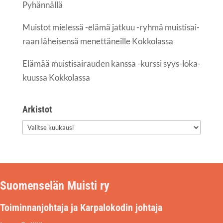
Pyhännällä
Muis­tot mie­les­sä -elä­mä jat­kuu -ryh­mä muis­ti­sai­
raan lähei­sen­sä menet­tä­neil­le Kokkolassa
Elä­mää muis­ti­sai­rau­den kans­sa -kurs­si syys-loka­
kuus­sa Kokkolassa
Arkis­tot
Arkis­
tot
Suomenselän Muisti ry
Toiminnanjohtaja ja Karpalokodin johtaja