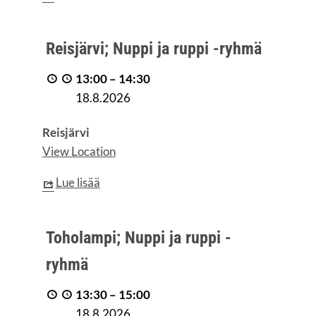
Reis­
Reis­jär­vi; Nup­pi ja rup­pi -ryhmä
jär­
vi;
13:00
–
14:30
Nup­
18.8.2026
pi
ja
Reisjärvi
rup­
View Location
pi
Lue lisää
-
ryhmä
Toho­
Toho­lam­pi; Nup­pi ja rup­pi -
lam­
pi;
ryhmä
Nup­
13:30
–
15:00
pi
18.8.2026
ja