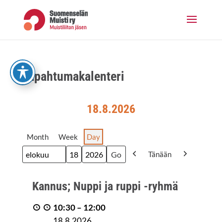
Skip
to
content
Tapah­tu­ma­ka­len­te­ri
18.8.2026
Month
Week
Day
Tänään
Month
Day
Year
Previous
Next
Kan­
Kan­nus; Nup­pi ja rup­pi -ryhmä
nus;
Nup­
10:30
–
12:00
pi
18.8.2026