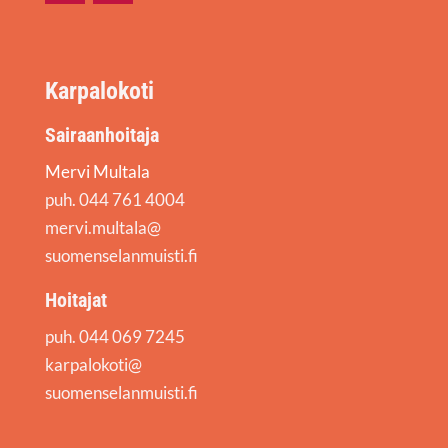
Facebook
Instagram
Karpalokoti
Sairaanhoitaja
Mervi Multala
puh. 044 761 4004
mervi.multala@
suomenselanmuisti.fi
Hoitajat
puh. 044 069 7245
karpalokoti@
suomenselanmuisti.fi