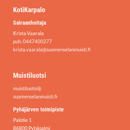
KotiKarpalo
Sairaanhoitaja
Krista Vaarala
puh. 0447400277
krista.vaarala@suomenselanmuisti.fi
Muistiluotsi
muistiluotsi@
suomenselanmuisti.fi
Pyhäjärven toimipiste
Palotie 1
86800 Pyhäsalmi