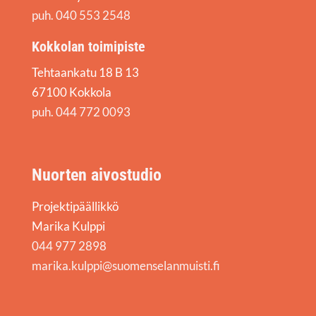
puh. 040 553 2548
Kokkolan toimipiste
Tehtaankatu 18 B 13
67100 Kokkola
puh. 044 772 0093
Nuorten aivostudio
Projektipäällikkö
Marika Kulppi
044 977 2898
marika.kulppi@suomenselanmuisti.fi