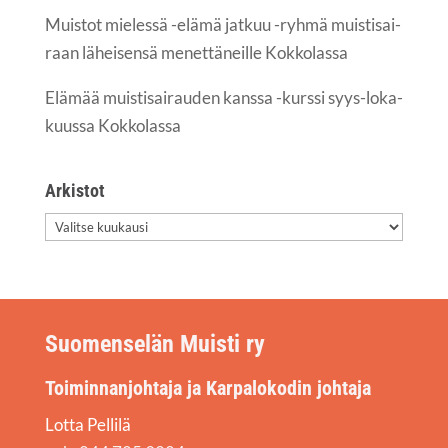
Muis­tot mie­les­sä -elä­mä jat­kuu -ryh­mä muis­ti­sai­
raan lähei­sen­sä menet­tä­neil­le Kokkolassa
Elä­mää muis­ti­sai­rau­den kans­sa -kurs­si syys-loka­
kuus­sa Kokkolassa
Arkis­tot
Arkis­
tot
Suomenselän Muisti ry
Toiminnanjohtaja ja Karpalokodin johtaja
Lotta Pellilä