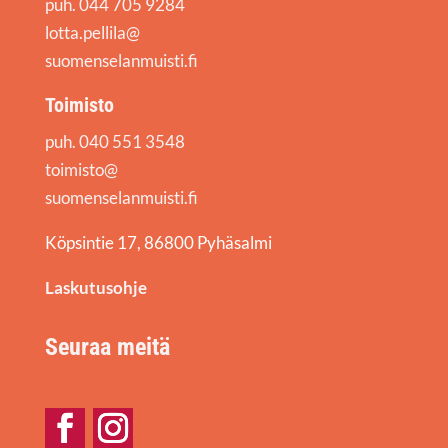
puh. 044 705 9284
lotta.pellila@
suomenselanmuisti.fi
Toimisto
puh. 040 551 3548
toimisto@
suomenselanmuisti.fi
Köpsintie 17, 86800 Pyhäsalmi
Laskutusohje
Seuraa meitä