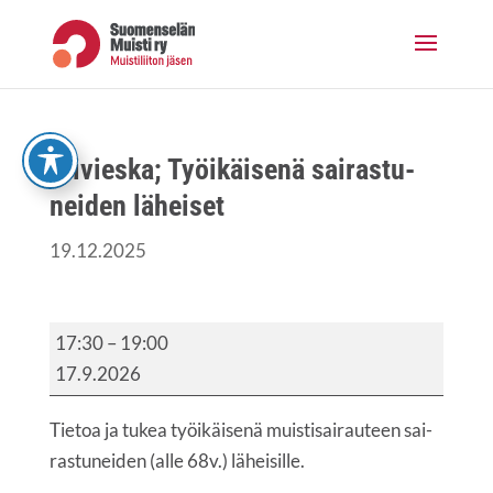
Skip
to
content
Yli­vies­ka; Työi­käi­se­nä sai­ras­tu­
nei­den läheiset
19.12.2025
Yli­
17:30
–
19:00
vies­
17.9.2026
ka;
Työi­
Tie­toa ja tukea työi­käi­se­nä muis­ti­sai­rau­teen sai­
käi­
ras­tu­nei­den (alle 68v.) läheisille.
se­