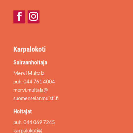
Facebook
Instagram
Karpalokoti
Sairaanhoitaja
Mervi Multala
puh. 044 761 4004
mervi.multala@
suomenselanmuisti.fi
Hoitajat
puh. 044 069 7245
karpalokoti@