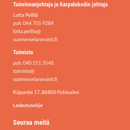
Toiminnanjohtaja ja Karpalokodin johtaja
Lotta Pellilä
puh. 044 705 9284
lotta.pellila@
suomenselanmuisti.fi
Toimisto
puh. 040 551 3548
toimisto@
suomenselanmuisti.fi
Köpsintie 17, 86800 Pyhäsalmi
Laskutusohje
Seuraa meitä