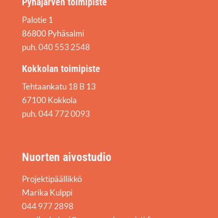
Pyhäjärven toimipiste
Palotie 1
86800 Pyhäsalmi
puh. 040 553 2548
Kokkolan toimipiste
Tehtaankatu 18 B 13
67100 Kokkola
puh. 044 772 0093
Nuorten aivostudio
Projektipäällikkö
Marika Kulppi
044 977 2898