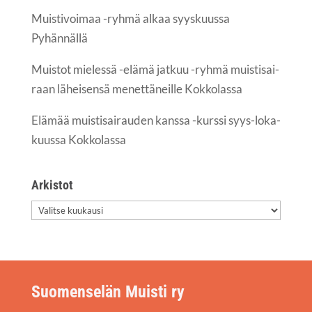
Muis­ti­voi­maa -ryh­mä alkaa syys­kuus­sa
Pyhännällä
Muis­tot mie­les­sä -elä­mä jat­kuu -ryh­mä muis­ti­sai­
raan lähei­sen­sä menet­tä­neil­le Kokkolassa
Elä­mää muis­ti­sai­rau­den kans­sa -kurs­si syys-loka­
kuus­sa Kokkolassa
Arkis­tot
Arkis­
tot
Suomenselän Muisti ry