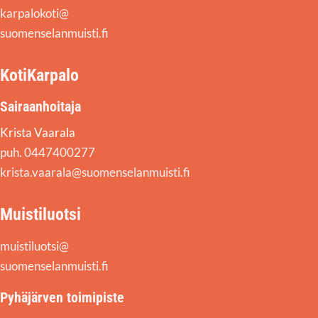
karpalokoti@
suomenselanmuisti.fi
KotiKarpalo
Sairaanhoitaja
Krista Vaarala
puh. 0447400277
krista.vaarala@suomenselanmuisti.fi
Muistiluotsi
muistiluotsi@
suomenselanmuisti.fi
Pyhäjärven toimipiste