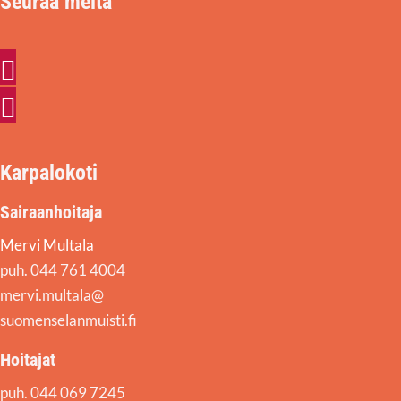
Seuraa meitä
Facebook
Instagram
Karpalokoti
Sairaanhoitaja
Mervi Multala
puh. 044 761 4004
mervi.multala@
suomenselanmuisti.fi
Hoitajat
puh. 044 069 7245