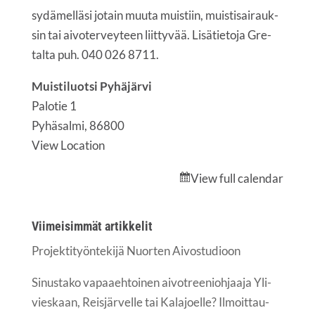
sydä­mel­lä­si jotain muu­ta muis­tiin, muis­ti­sai­rauk­
sin tai aivo­ter­vey­teen liit­ty­vää. Lisä­tie­to­ja Gre­
tal­ta puh. 040 026 8711.
Muistiluotsi Pyhäjärvi
Palotie 1
Pyhäsalmi
,
86800
View Location
View full calendar
Vii­mei­sim­mät artikkelit
Pro­jek­ti­työn­te­ki­jä Nuor­ten Aivostudioon
Sinus­ta­ko vapaa­eh­toi­nen aivot­ree­nioh­jaa­ja Yli­
vies­kaan, Reis­jär­vel­le tai Kala­joel­le? Ilmoit­tau­