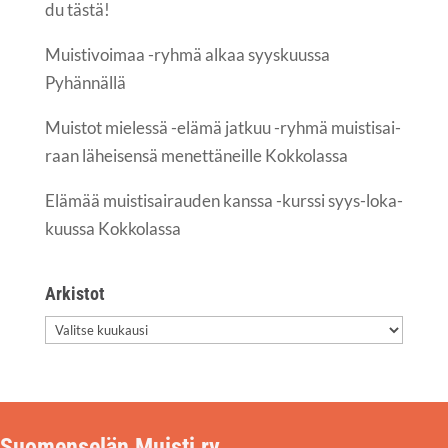
du tästä!
Muis­ti­voi­maa -ryh­mä alkaa syys­kuus­sa
Pyhännällä
Muis­tot mie­les­sä -elä­mä jat­kuu -ryh­mä muis­ti­sai­
raan lähei­sen­sä menet­tä­neil­le Kokkolassa
Elä­mää muis­ti­sai­rau­den kans­sa -kurs­si syys-loka­
kuus­sa Kokkolassa
Arkis­tot
Arkis­
tot
Suomenselän Muisti ry