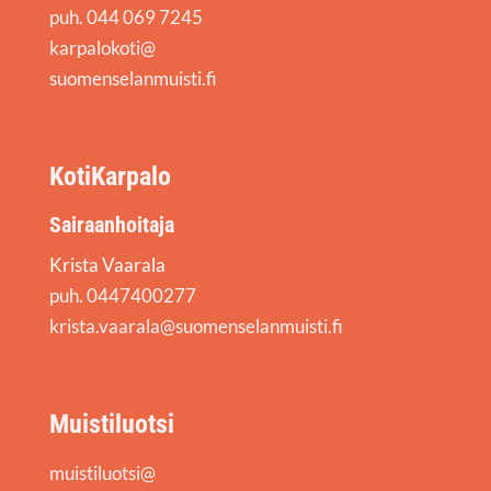
puh. 044 069 7245
karpalokoti@
suomenselanmuisti.fi
KotiKarpalo
Sairaanhoitaja
Krista Vaarala
puh. 0447400277
krista.vaarala@suomenselanmuisti.fi
Muistiluotsi
muistiluotsi@