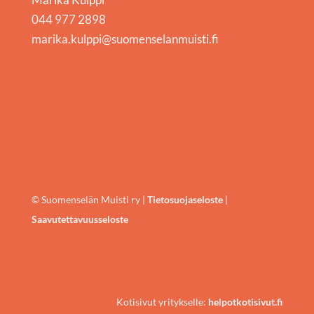
044 977 2898
marika.kulppi@suomenselanmuisti.fi
© Suomenselän Muisti ry |
Tietosuojaseloste
|
Saavutettavuusseloste
Kotisivut yritykselle:
helpotkotisivut.fi