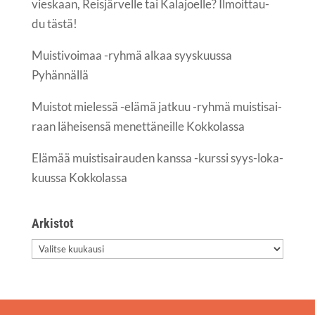
vies­kaan, Reis­jär­vel­le tai Kala­joel­le? Ilmoit­tau­
du tästä!
Muis­ti­voi­maa -ryh­mä alkaa syys­kuus­sa
Pyhännällä
Muis­tot mie­les­sä -elä­mä jat­kuu -ryh­mä muis­ti­sai­
raan lähei­sen­sä menet­tä­neil­le Kokkolassa
Elä­mää muis­ti­sai­rau­den kans­sa -kurs­si syys-loka­
kuus­sa Kokkolassa
Arkis­tot
Arkis­
tot