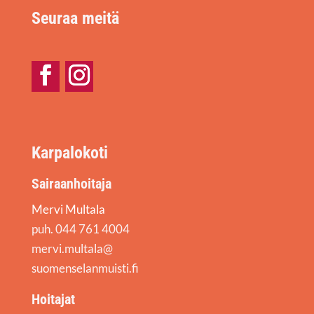
Seuraa meitä
Facebook
Instagram
Karpalokoti
Sairaanhoitaja
Mervi Multala
puh. 044 761 4004
mervi.multala@
suomenselanmuisti.fi
Hoitajat