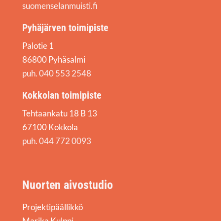
suomenselanmuisti.fi
Pyhäjärven toimipiste
Palotie 1
86800 Pyhäsalmi
puh. 040 553 2548
Kokkolan toimipiste
Tehtaankatu 18 B 13
67100 Kokkola
puh. 044 772 0093
Nuorten aivostudio
Projektipäällikkö
Marika Kulppi