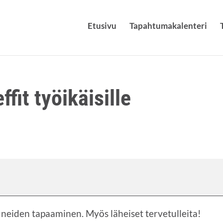
Etusi­vu
Tapah­tu­ma­ka­len­te­ri
ef­fit työikäisille
s­tu­nei­den tapaa­mi­nen. Myös lähei­set tervetulleita!