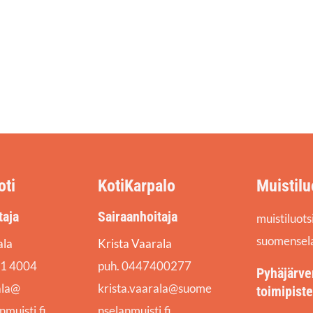
oti
KotiKarpalo
Muistilu
taja
Sairaanhoitaja
muistiluot
suomensela
ala
Krista Vaarala
61 4004
puh. 0447400277
Pyhäjärve
ala@
krista.vaarala@suome
toimipiste
muisti.fi
nselanmuisti.fi