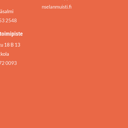
nselanmuisti.fi
äsalmi
553 2548
toimipiste
u 18 B 13
kola
772 0093