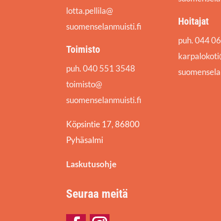
lotta.pellila@
Hoitajat
suomenselanmuisti.fi
puh. 044 0
Toimisto
karpalokot
puh. 040 551 3548
suomenselan
toimisto@
suomenselanmuisti.fi
Köpsintie 17, 86800
Pyhäsalmi
Laskutusohje
Seuraa meitä