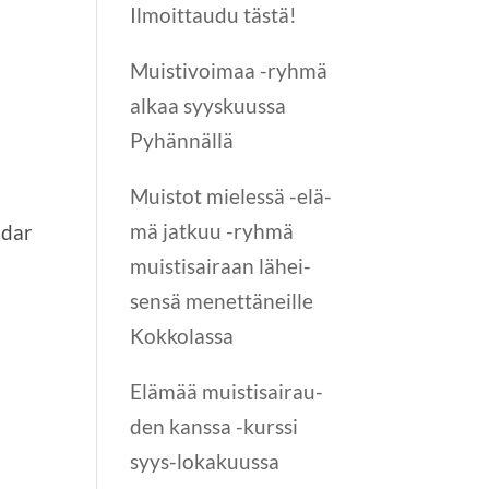
Ilmoit­tau­du tästä!
Muis­ti­voi­maa -ryh­mä
alkaa syys­kuus­sa
Pyhännällä
Muis­tot mie­les­sä -elä­
mä jat­kuu -ryh­mä
ndar
muis­ti­sai­raan lähei­
sen­sä menet­tä­neil­le
Kokkolassa
Elä­mää muis­ti­sai­rau­
den kans­sa -kurs­si
syys-loka­kuus­sa