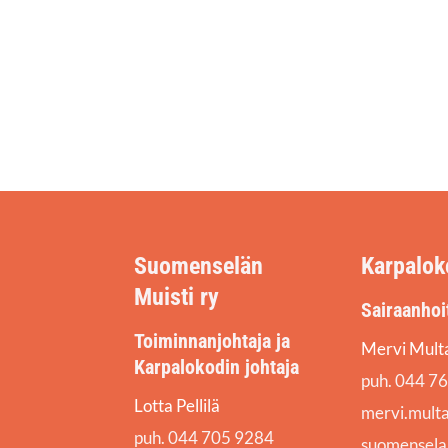
Suomenselän
Karpalok
Muisti ry
Sairaanhoi
Toiminnanjohtaja ja
Mervi Mult
Karpalokodin johtaja
puh. 044 7
Lotta Pellilä
mervi.mult
puh. 044 705 9284
suomenselan