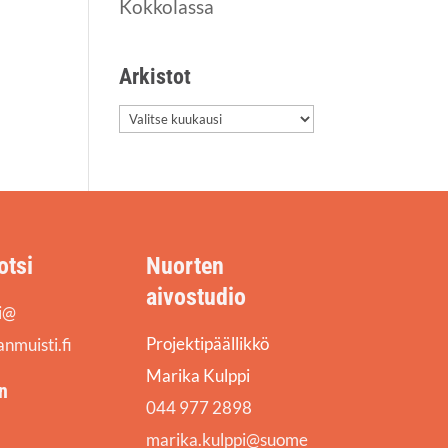
Kokkolassa
Arkis­tot
Arkis­
tot
otsi
Nuorten
aivostudio
si@
Projektipäällikkö
nmuisti.fi
Marika Kulppi
n
044 977 2898
marika.kulppi@suome