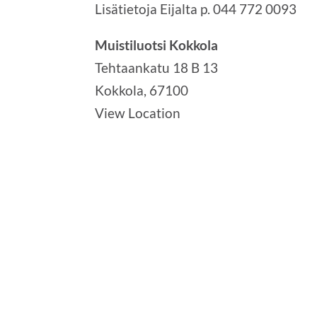
Lisä­tie­to­ja Eijal­ta p. 044 772 0093
tit­
ref­
Muistiluotsi Kokkola
fit
Tehtaankatu 18 B 13
työikäisille
Kokkola
,
67100
View Location