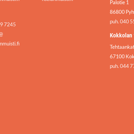
Palotie 1
86800 Pyh
puh. 040 
69 7245
i@
Kokkolan 
muisti.fi
Tehtaankat
67100 Kok
puh. 044 