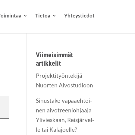
Toi­min­taa
Tie­toa
Yhteys­tie­dot
Vii­mei­sim­mät
artikkelit
Pro­jek­ti­työn­te­ki­jä
Nuor­ten Aivostudioon
Sinus­ta­ko vapaa­eh­toi­
nen aivot­ree­nioh­jaa­ja
Yli­vies­kaan, Reis­jär­vel­
le tai Kala­joel­le?