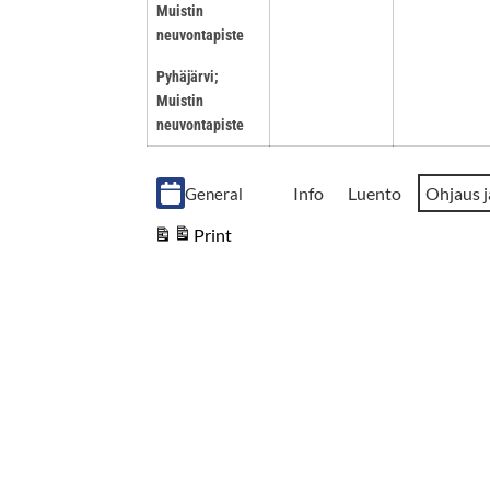
Muistin
neuvontapiste
Pyhäjärvi;
Muistin
neuvontapiste
Event
Info
Luento
Ohjaus 
General
Cate­
Print
View
go­
ries