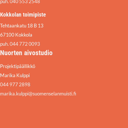
puh. 040 553 2548
Kokkolan toimipiste
Tehtaankatu 18 B 13
67100 Kokkola
puh. 044 772 0093
Nuorten aivostudio
Projektipäällikkö
Marika Kulppi
044 977 2898
marika.kulppi@suomenselanmuisti.fi