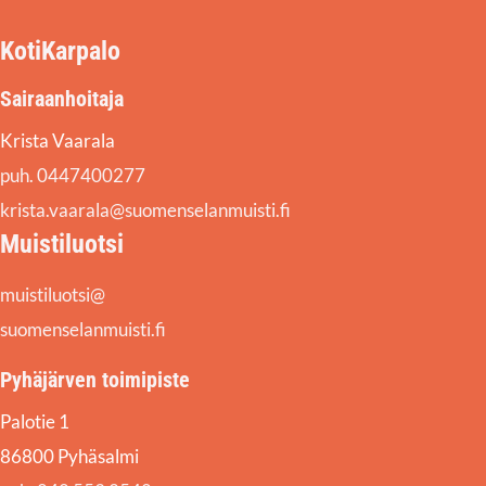
KotiKarpalo
Sairaanhoitaja
Krista Vaarala
puh. 0447400277
krista.vaarala@suomenselanmuisti.fi
Muistiluotsi
muistiluotsi@
suomenselanmuisti.fi
Pyhäjärven toimipiste
Palotie 1
86800 Pyhäsalmi