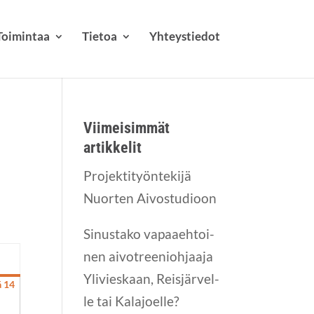
Toi­min­taa
Tie­toa
Yhteys­tie­dot
Vii­mei­sim­mät
artikkelit
Pro­jek­ti­työn­te­ki­jä
Nuor­ten Aivostudioon
Sinus­ta­ko vapaa­eh­toi­
nen aivot­ree­nioh­jaa­ja
n­
Yli­vies­kaan, Reis­jär­vel­
n­
ä 14
14.6.2026
le tai Kala­joel­le?