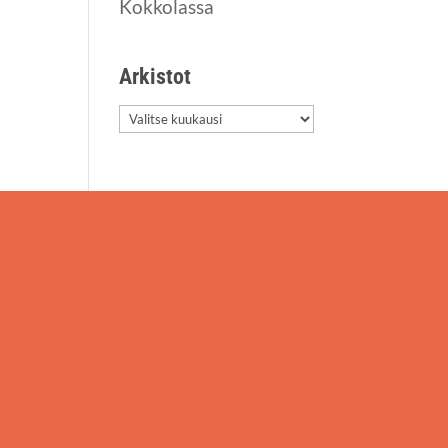
Kokkolassa
Arkis­tot
Arkis­
tot