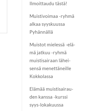
Ilmoit­tau­du tästä!
Muis­ti­voi­maa -ryh­mä
alkaa syys­kuus­sa
Pyhännällä
Muis­tot mie­les­sä -elä­
mä jat­kuu -ryh­mä
muis­ti­sai­raan lähei­
sen­sä menet­tä­neil­le
Kokkolassa
Elä­mää muis­ti­sai­rau­
den kans­sa -kurs­si
syys-loka­kuus­sa