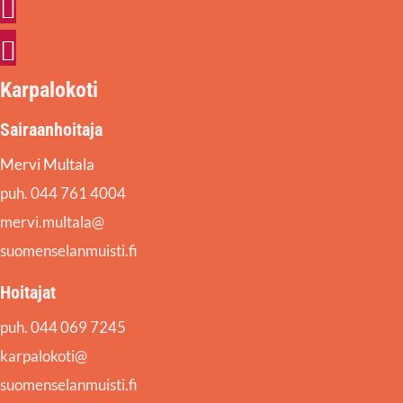
Facebook
Instagram
Karpalokoti
Sairaanhoitaja
Mervi Multala
puh. 044 761 4004
mervi.multala@
suomenselanmuisti.fi
Hoitajat
puh. 044 069 7245
karpalokoti@
suomenselanmuisti.fi