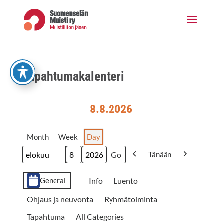
Skip
to
content
Tapah­tu­ma­ka­len­te­ri
8.8.2026
Month
Week
Day
Tänään
Month
Day
Year
Previous
Next
Event
Info
Luento
General
Cate­
Ohjaus ja neuvonta
Ryhmätoiminta
go­
Tapahtuma
All Categories
ries