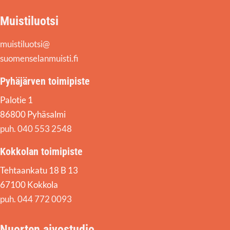
Muistiluotsi
muistiluotsi@
suomenselanmuisti.fi
Pyhäjärven toimipiste
Palotie 1
86800 Pyhäsalmi
puh. 040 553 2548
Kokkolan toimipiste
Tehtaankatu 18 B 13
67100 Kokkola
puh. 044 772 0093
Nuorten aivostudio