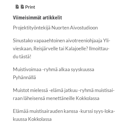
Print
View
Vii­mei­sim­mät artikkelit
Pro­jek­ti­työn­te­ki­jä Nuor­ten Aivostudioon
Sinus­ta­ko vapaa­eh­toi­nen aivot­ree­nioh­jaa­ja Yli­
vies­kaan, Reis­jär­vel­le tai Kala­joel­le? Ilmoit­tau­
du tästä!
Muis­ti­voi­maa -ryh­mä alkaa syys­kuus­sa
Pyhännällä
Muis­tot mie­les­sä -elä­mä jat­kuu -ryh­mä muis­ti­sai­
raan lähei­sen­sä menet­tä­neil­le Kokkolassa
Elä­mää muis­ti­sai­rau­den kans­sa -kurs­si syys-loka­
kuus­sa Kokkolassa